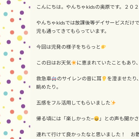
更
こんにちは。やんちゃkidsの奥原です。２０
新
日
時
やんちゃkidsでは放課後等デイサービスだ
:
児も通ってきてもらっています。
今回は児発の様子をちらっと
この日はお天気
に恵まれていたこともあり
救急車
のサイレンの音に耳
を澄ませたり
眺めたり。
五感をフル活用してもらいました
帰る頃には「楽しかった~
」との声も聞かさ
連れて行けて良かったなと思いました！ お