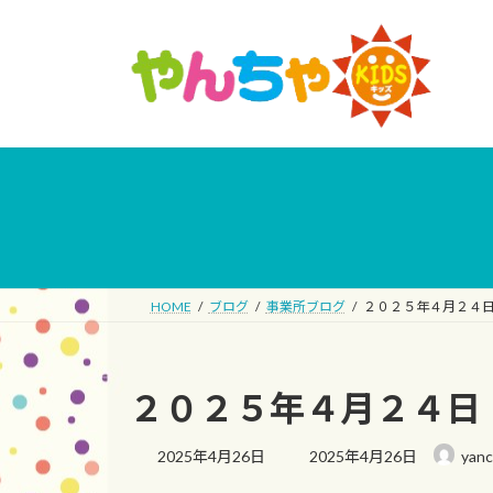
コ
ナ
ン
ビ
テ
ゲ
ン
ー
ツ
シ
へ
ョ
ス
ン
キ
に
ッ
移
プ
動
HOME
ブログ
事業所ブログ
２０２５年４月２４
２０２５年４月２４日
最
2025年4月26日
2025年4月26日
yan
終