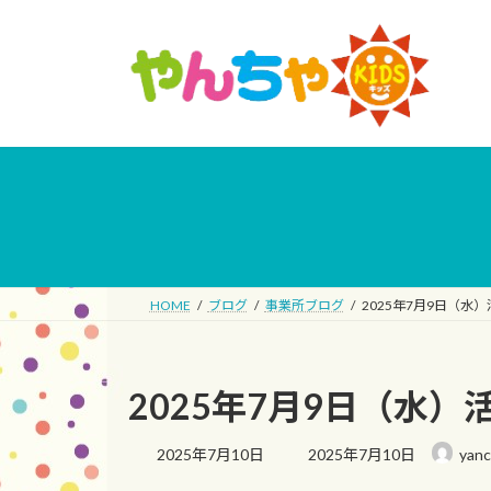
コ
ナ
ン
ビ
テ
ゲ
ン
ー
ツ
シ
へ
ョ
ス
ン
キ
に
ッ
移
プ
動
HOME
ブログ
事業所ブログ
2025年7月9日（水
2025年7月9日（水
最
2025年7月10日
2025年7月10日
yan
終