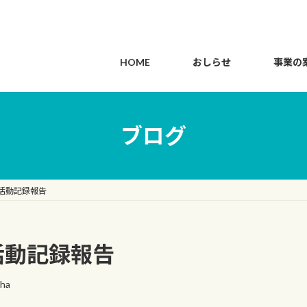
HOME
おしらせ
事業の
ブログ
）活動記録報告
）活動記録報告
cha