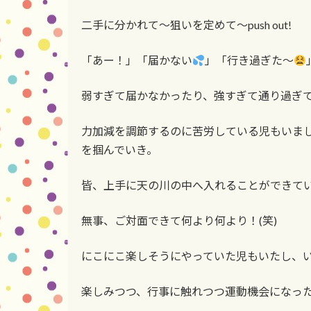
二手に分かれて〜狙いを定めて〜push out!
「あー！」「届かない
」「行き過ぎた〜
弱すぎて届かなかったり、強すぎて通り過ぎ
力加減を調節するのに苦労している児もいま
を掴んでいき。
皆、上手に天の川の中へ入れることができて
無事、ご対面できて何より何より！(笑)
にこにこ楽しそうにやっていた児もいたし、
楽しみつつ、行事に触れつつ運動機会になっ