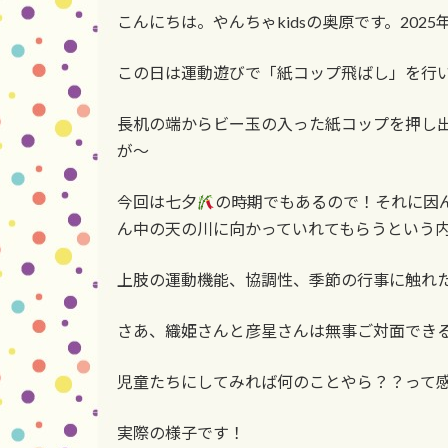
更
こんにちは。やんちゃkidsの奥原です。2025
新
日
時
この日は運動遊びで「紙コップ飛ばし」を行
:
長机の端からビー玉の入った紙コップを押し
が〜
今回は七夕
の時期でもあるので！それに因
ん中の天の川に向かっていれてもらうという
上肢の運動機能、協調性、季節の行事に触れ
さあ、織姫さんと彦星さんは無事ご対面でき
児童たちにしてみれば何のことやら？？って感
実際の様子です！