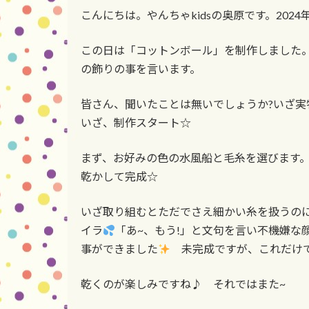
更
こんにちは。やんちゃkidsの奥原です。2024
新
日
時
この日は「コットンボール」を制作しました
:
の飾りの事を言います。
皆さん、聞いたことは無いでしょうか?いざ実
いざ、制作スタート☆
まず、お好みの色の水風船と毛糸を選びます
乾かして完成☆
いざ取り組むとただでさえ細かい糸を扱うの
イラ
「あ~、もう!」と文句を言い不機嫌な
事ができました
未完成ですが、これだけで
乾くのが楽しみですね♪ それではまた~