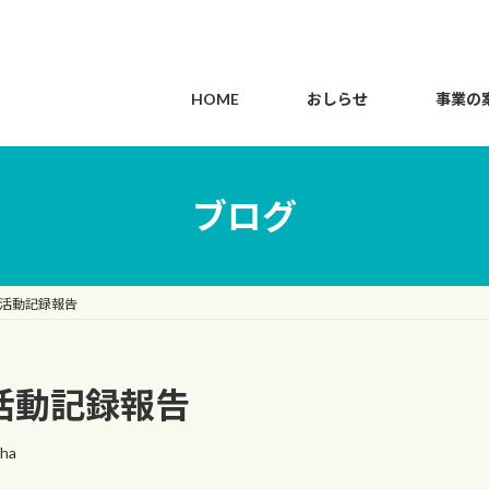
HOME
おしらせ
事業の
ブログ
) 活動記録報告
 活動記録報告
cha