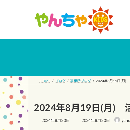
コ
ナ
ン
ビ
テ
ゲ
ン
ー
ツ
シ
へ
ョ
ス
ン
キ
に
ッ
移
プ
動
HOME
ブログ
事業所ブログ
2024年8月19日(月
2024年8月19日(月)
最
2024年8月20日
2024年8月20日
yan
終