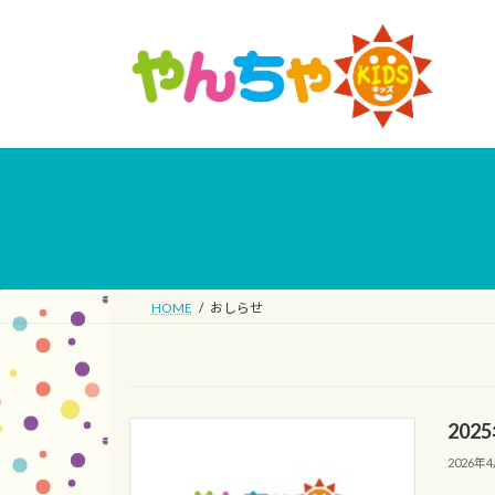
コ
ナ
ン
ビ
テ
ゲ
ン
ー
ツ
シ
へ
ョ
ス
ン
キ
に
ッ
移
プ
動
HOME
おしらせ
20
2026年