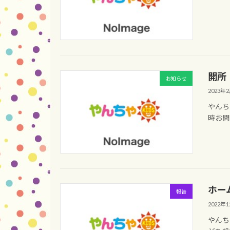
開所
お知らせ
2023年
やんち
時お問
ホー
報告
2022年
やんち